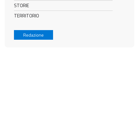
STORIE
TERRITORIO
Redazione
MERAVIGLIA
ITALIANA ®
L'Italia: arte, storia, cultura, tradizioni, produzioni straordinarie e ineguagliabile
artigianalità
Redazione