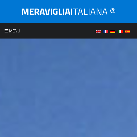
MERAVIGLIA
ITALIANA ®
MENU