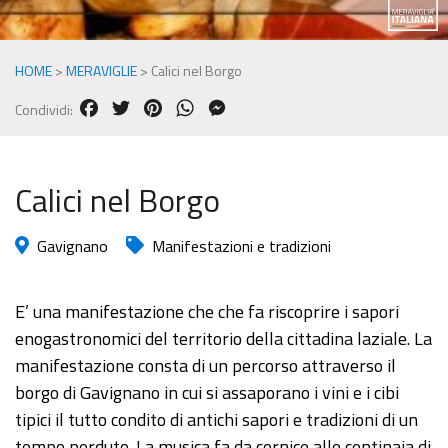
HOME
>
MERAVIGLIE
>
Calici nel Borgo
FACEBOOK
TWITTER
PINTEREST
WHATSAPP
MESSENGER
Condividi:
Calici nel Borgo
Gavignano
Manifestazioni e tradizioni
E’ una manifestazione che che fa riscoprire i sapori
enogastronomici del territorio della cittadina laziale. La
manifestazione consta di un percorso attraverso il
borgo di Gavignano in cui si assaporano i vini e i cibi
tipici il tutto condito di antichi sapori e tradizioni di un
tempo perduto. La musica fa da cornice alle centinaia di