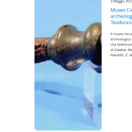
2 Maggio 20
Museo Ci
archeolog
Teodorico
Il museo ha s
archeologica 
che testimoni
di Galatea: Mev
Pianetto. E’ d