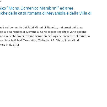
22
vico “Mons. Domenico Mambrini” ed aree
iche della città romana di Mevaniola e della Villa di
ede nel convento dei Padri Minori di Pianetto, nei pressi dell’area
della città romana di Mevanola. Sono esposti reperti di varie epoche
ano la ricchezza di testimonianze archeologiche presenti nel territorio
aniola, la Villa di Teodorico, l’Abbazia di S. Ellero, il castello di
iviso in due […]