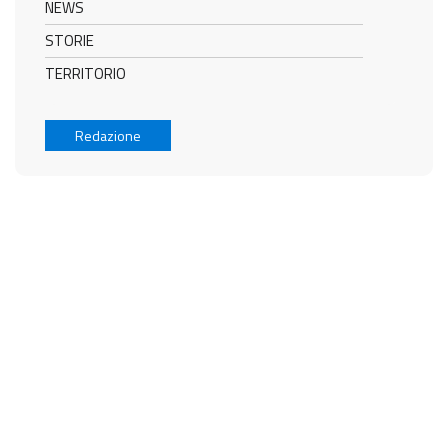
NEWS
STORIE
TERRITORIO
Redazione
MERAVIGLIA
ITALIANA ®
L'Italia: arte, storia, cultura, tradizioni, produzioni straordinarie e ineguagliabile
artigianalità