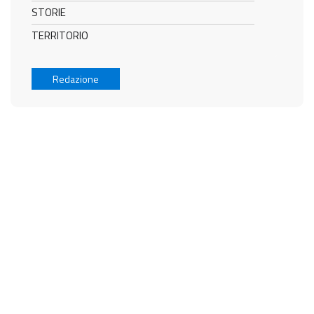
STORIE
TERRITORIO
Redazione
MERAVIGLIA
ITALIANA ®
L'Italia: arte, storia, cultura, tradizioni, produzioni straordinarie e ineguagliabile
artigianalità
Redazione