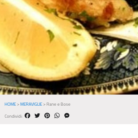
HOME
>
MERAVIGLIE
>
Rane e Bose
FACEBOOK
TWITTER
PINTEREST
WHATSAPP
MESSENGER
Condividi: