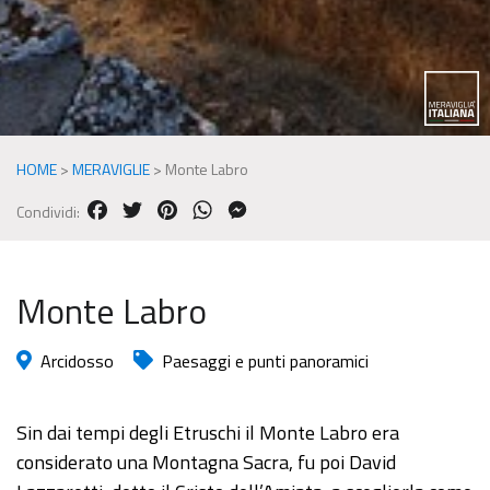
HOME
>
MERAVIGLIE
>
Monte Labro
FACEBOOK
TWITTER
PINTEREST
WHATSAPP
MESSENGER
Condividi:
Monte Labro
Arcidosso
Paesaggi e punti panoramici
Sin dai tempi degli Etruschi il Monte Labro era
considerato una Montagna Sacra, fu poi David