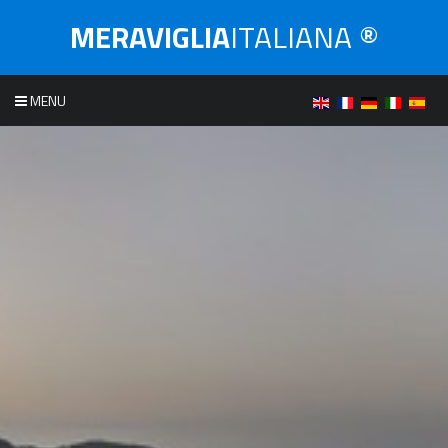
MERAVIGLIA
ITALIANA ®
MENU