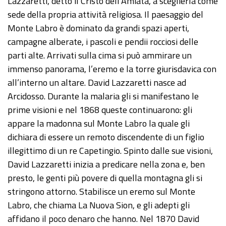
Lazzaretti, detto il Cristo dell’Amiata, a sceglierla come
sede della propria attività religiosa. Il paesaggio del
Monte Labro è dominato da grandi spazi aperti,
campagne alberate, i pascoli e pendii rocciosi delle
parti alte. Arrivati sulla cima si può ammirare un
immenso panorama, l’eremo e la torre giurisdavica con
all’interno un altare. David Lazzaretti nasce ad
Arcidosso. Durante la malaria gli si manifestano le
prime visioni e nel 1868 queste continuarono: gli
appare la madonna sul Monte Labro la quale gli
dichiara di essere un remoto discendente di un figlio
illegittimo di un re Capetingio. Spinto dalle sue visioni,
David Lazzaretti inizia a predicare nella zona e, ben
presto, le genti più povere di quella montagna gli si
stringono attorno. Stabilisce un eremo sul Monte
Labro, che chiama La Nuova Sion, e gli adepti gli
affidano il poco denaro che hanno. Nel 1870 David