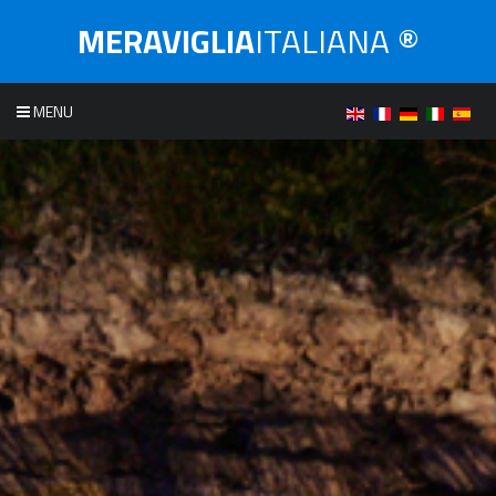
MERAVIGLIA
ITALIANA ®
MENU