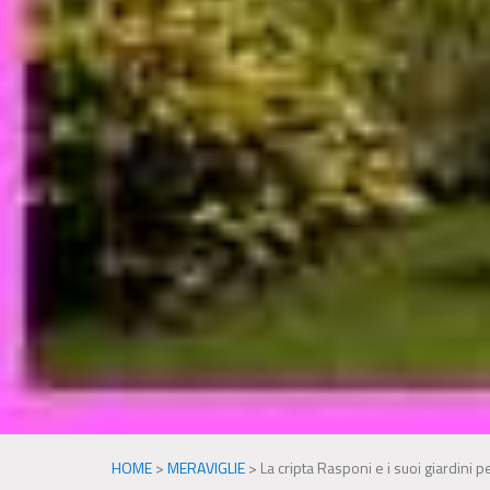
HOME
>
MERAVIGLIE
>
La cripta Rasponi e i suoi giardini 