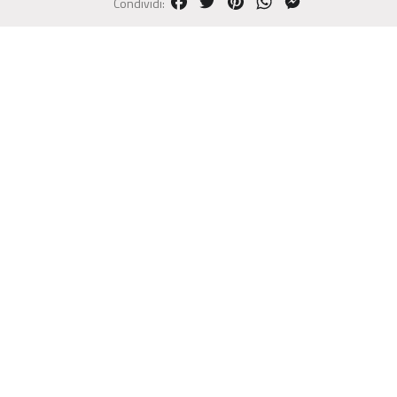
FACEBOOK
TWITTER
PINTEREST
WHATSAPP
MESSENGER
Condividi: