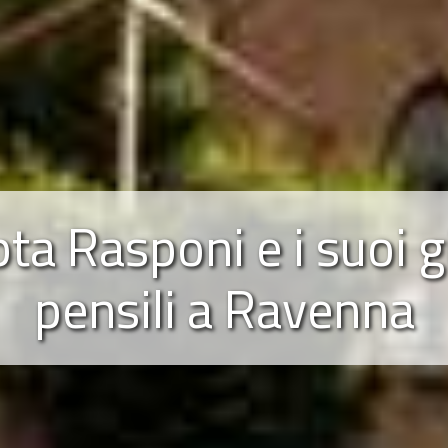
pta Rasponi e i suoi g
pensili a Ravenna