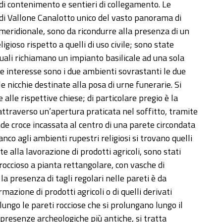
i di contenimento e sentieri di collegamento. Le
o di Vallone Canalotto unico del vasto panorama di
a meridionale, sono da ricondurre alla presenza di un
gioso rispetto a quelli di uso civile; sono state
uali richiamano un impianto basilicale ad una sola
le interesse sono i due ambienti sovrastanti le due
le nicchie destinate alla posa di urne funerarie. Si
 alle rispettive chiese; di particolare pregio è la
a attraverso un’apertura praticata nel soffitto, tramite
nde croce incassata al centro di una parete circondata
nco agli ambienti rupestri religiosi si trovano quelli
te alla lavorazione di prodotti agricoli, sono stati
 roccioso a pianta rettangolare, con vasche di
a presenza di tagli regolari nelle pareti è da
mazione di prodotti agricoli o di quelli derivati
ungo le pareti rocciose che si prolungano lungo il
 presenze archeologiche più antiche, si tratta