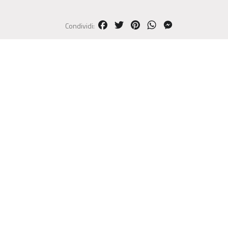
FACEBOOK
TWITTER
PINTEREST
WHATSAPP
MESSENGER
Condividi: