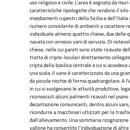
uso religioso e civile. L’area è segnata da mur
caratteristiche tipologiche che rendono il sit
insediamenti rupestri della Sicilia e dell’Itali
numero consistente di ambienti a carattere reli
individuate almeno quattro chiese, due delle q
navata con annessi vani di servizio. Di notevo
chiese, nelle cui pareti sono state ricavate del
tratta di cripte-loculari direttamente collegate
cripta della basilica centrale a cui si accedev
una scala. Il vano è caratterizzato da una gra
da piccole nicchie di forma quadrangolare. A fia
in cui si svolgevano le attività produttive, lega
riconosciuti alcuni palmenti ricavati nel piano
decantazione comunicanti; dentro alcuni vani, l
ricondurre a macchinari utlizzati per la trasfor
dall’allevamento. Una sommaria ricognizione l
vallone ha consentito l’individuazione di altre