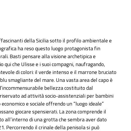
fascinanti della Sicilia sotto il profilo ambientale e
ografica ha reso questo luogo protagonista fin
urali. Basti pensare alla visione archetipica e
rio qui che Ulisse e i suoi compagni, naufragando,
evole di colori: il verde intenso e il marrone bruciato
il blu smagliante del mare. Una vasta area del capo è
d’incommensurabile bellezza costituito dal
riservato ad attività socio-assistenziali per bambini
io economico e sociale offrendo un “luogo ideale”
 possano giocare spensierati. La zona comprende il
to all’interno di una grotta che sembra aver dato
. Percorrendo il crinale della penisola si può