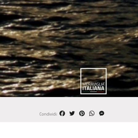
FACEBOOK
TWITTER
PINTEREST
WHATSAPP
MESSENGER
Condividi: