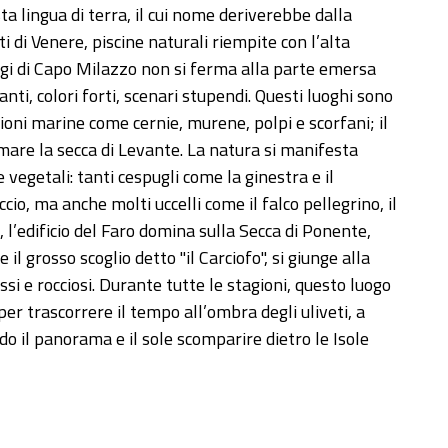
ta lingua di terra, il cui nome deriverebbe dalla
i di Venere, piscine naturali riempite con l’alta
gi di Capo Milazzo non si ferma alla parte emersa
nti, colori forti, scenari stupendi. Questi luoghi sono
zioni marine come cernie, murene, polpi e scorfani; il
rmare la secca di Levante. La natura si manifesta
 vegetali: tanti cespugli come la ginestra e il
ccio, ma anche molti uccelli come il falco pellegrino, il
, l’edificio del Faro domina sulla Secca di Ponente,
il grosso scoglio detto "il Carciofo", si giunge alla
ssi e rocciosi. Durante tutte le stagioni, questo luogo
i per trascorrere il tempo all’ombra degli uliveti, a
o il panorama e il sole scomparire dietro le Isole