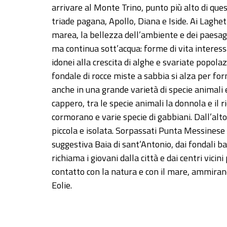
arrivare al Monte Trino, punto più alto di ques
triade pagana, Apollo, Diana e Iside. Ai Laghett
marea, la bellezza dell’ambiente e dei paesag
ma continua sott’acqua: forme di vita interessa
idonei alla crescita di alghe e svariate popola
fondale di rocce miste a sabbia si alza per fo
anche in una grande varietà di specie animali e
cappero, tra le specie animali la donnola e il ri
cormorano e varie specie di gabbiani. Dall’alto
piccola e isolata. Sorpassati Punta Messinese e 
suggestiva Baia di sant’Antonio, dai fondali ba
richiama i giovani dalla città e dai centri vicin
contatto con la natura e con il mare, ammirand
Eolie.