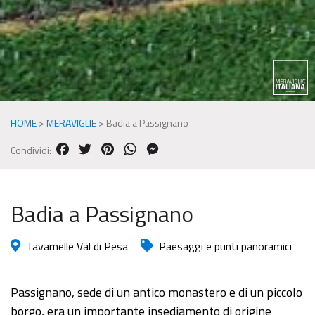
HOME
>
MERAVIGLIE
>
Badia a Passignano
FACEBOOK
TWITTER
PINTEREST
WHATSAPP
MESSENGER
Condividi:
Badia a Passignano
Tavarnelle Val di Pesa
Paesaggi e punti panoramici
Passignano, sede di un antico monastero e di un piccolo
borgo, era un importante insediamento di origine