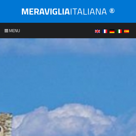
MERAVIGLIA
ITALIANA ®
MENU