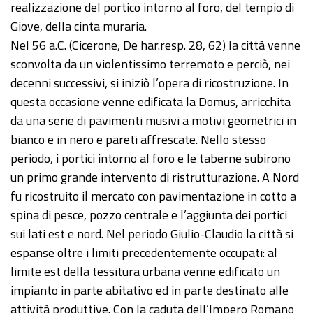
realizzazione del portico intorno al foro, del tempio di
Giove, della cinta muraria.
Nel 56 a.C. (Cicerone, De har.resp. 28, 62) la città venne
sconvolta da un violentissimo terremoto e perciò, nei
decenni successivi, si iniziò l’opera di ricostruzione. In
questa occasione venne edificata la Domus, arricchita
da una serie di pavimenti musivi a motivi geometrici in
bianco e in nero e pareti affrescate. Nello stesso
periodo, i portici intorno al foro e le taberne subirono
un primo grande intervento di ristrutturazione. A Nord
fu ricostruito il mercato con pavimentazione in cotto a
spina di pesce, pozzo centrale e l’aggiunta dei portici
sui lati est e nord. Nel periodo Giulio-Claudio la città si
espanse oltre i limiti precedentemente occupati: al
limite est della tessitura urbana venne edificato un
impianto in parte abitativo ed in parte destinato alle
attività produttive. Con la caduta dell’Impero Romano