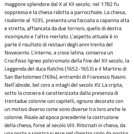
maggiore splendore dal X al XII secolo; nel 1782 fu
soppressa e la chiesa ridotta a parrocchiale. La chiesa,
risalente al 1035, presenta una facciata a capanna alta
e stretta, affiancata da due torrioni, quello di destra
incompiuto e l’altro merlato. L’aspetto attuale è in
parte il risultato di restauri degli anni trenta del
Novecento. L’interno, a croce latina, conserva un
Crocifisso ligneo policromato della fine del XII secolo, la
Leggenda del duca Ratchis (1652-1653) e il Martirio di
San Bartolomeo (1694), entrambi di Francesco Nasini.
Nell’abside, bel coro a intagli del secolo XV. La cripta,
sotto la crociera è caratterizzata dalla presenza di
trentadue colonne con capitelli, ognuno decorato con
un motivo diverso come sono diverse tra loro anche le
colonne. Risale ad epoca precedente la costruzione
della chiesa, forse al secolo VIII. Ritornati in chiesa, da
una porta a sinistra si esce nel chiostro cinto da portico